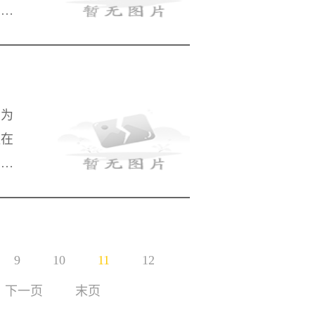
在找
选择
专为
盖在
、伤
几个
9
10
11
12
下一页
末页