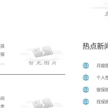
热点新
与孩
的保
孩子
月嫂跟
孩子
个人想
做保姆
期间
找保姆
业责