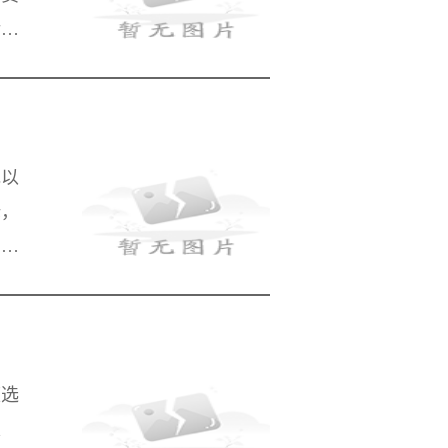
转移
及时
色以
姆，
需
玩家
庭选
家