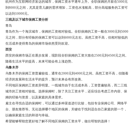
杭州作为互联网经济发达的城市，保姆工资水平逐年上升。全职保姆的月薪在5000元
到8000元之间，尤其是育儿嫂的需求增加，工资也水涨船高，部分高端服务的工资可
以达到10000元。
三线及以下城市保姆工资分析
青岛
青岛作为一个海滨城市，保姆的工资相对较低。全职保姆的工资一般在3000元到5000
元之间，部分有经验的保姆工资可以达到6000元左右。虽然工资不高，但相对较低的
生活成本使得青岛的保姆市场依然受到欢迎。
西安
西安的保姆市场正在逐步发展，现阶段全职保姆的工资大致在2500元到4500元之间。
随着生活水平的提高，未来可能会有上涨趋势。
乌鲁木齐
乌鲁木齐的保姆工资普遍较低，通常在2000元到4000元之间。虽然工资不高，但随着
经济的发展和生活水平的提升，预计未来会有所改善。
不同地区保姆的工资差异明显。一线城市由于生活成本高，工资普遍较高，而二三线
城市的工资相对较低。选择保姆时，除了关注工资水平，还应综合考虑工作内容、保
姆的经验与资质，以及家庭的具体需求。
雇主在寻找合适的保姆时，可以通过多种渠道进行比较，包括专业保姆公司、网络平
台、朋友推荐等。无论选择哪个地区的保姆，关键在于找到适合自己家庭的那一个，
以确保家庭生活的和谐与幸福。
希望能够帮助您更好地了解不同地区保姆的工资水平，做出明智的选择！