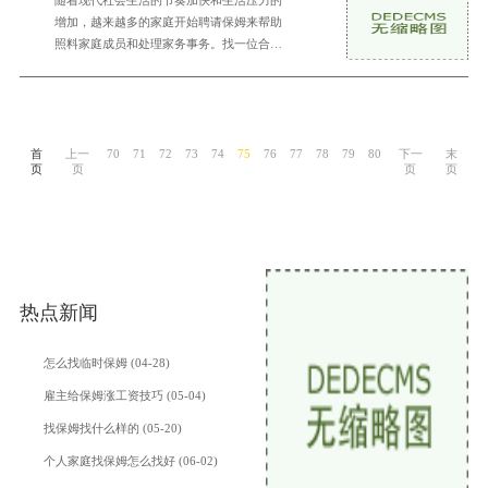
随着现代社会生活的节奏加快和生活压力的
增加，越来越多的家庭开始聘请保姆来帮助
照料家庭成员和处理家务事务。找一位合适
的保姆并不容易，因为保姆必须具备一定的
知识和技能
首
上一
70
71
72
73
74
75
76
77
78
79
80
下一
末
页
页
页
页
热点新闻
怎么找临时保姆 (04-28)
雇主给保姆涨工资技巧 (05-04)
找保姆找什么样的 (05-20)
个人家庭找保姆怎么找好 (06-02)