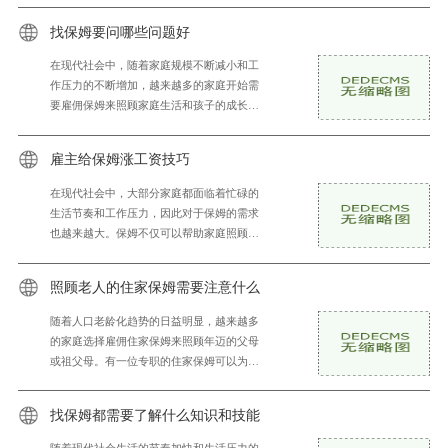
全和幸福。
找保姆要问哪些问题好
在现代社会中，随着家庭规模不断减小和工
作压力的不断增加，越来越多的家庭开始需
要雇佣保姆来照顾家庭生活和孩子的成长。
雇佣保姆并不是一件简单的事情，因为保姆
将会与我们
雇主给保姆涨工资技巧
在现代社会中，大部分家庭都面临着忙碌的
生活节奏和工作压力，因此对于保姆的需求
也越来越大。保姆不仅可以帮助家庭照顾孩
子和日常家务，还能够在某种程度上减轻家
庭的负担。
照顾老人的住家保姆需要注意什么
随着人口老龄化趋势的日益明显，越来越多
的家庭选择雇佣住家保姆来照顾年迈的父母
或祖父母。有一位专职的住家保姆可以为家
庭提供全天候的照顾服务，确保老年人得到
合适的关怀
找保姆都需要了解什么知识和技能