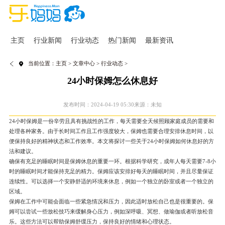
主页
行业新闻
行业动态
热门新闻
最新资讯
当前位置：
主页
>
文章中心
>
行业动态
>
24小时保姆怎么休息好
发布时间：2024-04-19 05:30
来源：未知
24小时保姆是一份辛劳且具有挑战性的工作，每天需要全天候照顾家庭成员的需要和
处理各种家务。由于长时间工作且工作强度较大，保姆也需要合理安排休息时间，以
便保持良好的精神状态和工作效率。本文将探讨一些关于24小时保姆如何休息好的方
法和建议。
确保有充足的睡眠时间是保姆休息的重要一环。根据科学研究，成年人每天需要7-8小
时的睡眠时间才能保持充足的精力。保姆应该安排好每天的睡眠时间，并且尽量保证
连续性。可以选择一个安静舒适的环境来休息，例如一个独立的卧室或者一个独立的
区域。
保姆在工作中可能会面临一些紧急情况和压力，因此适时放松自己也是很重要的。保
姆可以尝试一些放松技巧来缓解身心压力，例如深呼吸、冥想、做瑜伽或者听放松音
乐。这些方法可以帮助保姆舒缓压力，保持良好的情绪和心理状态。