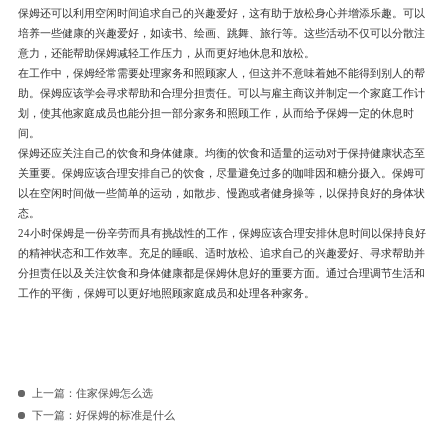
保姆还可以利用空闲时间追求自己的兴趣爱好，这有助于放松身心并增添乐趣。可以
培养一些健康的兴趣爱好，如读书、绘画、跳舞、旅行等。这些活动不仅可以分散注
意力，还能帮助保姆减轻工作压力，从而更好地休息和放松。
在工作中，保姆经常需要处理家务和照顾家人，但这并不意味着她不能得到别人的帮
助。保姆应该学会寻求帮助和合理分担责任。可以与雇主商议并制定一个家庭工作计
划，使其他家庭成员也能分担一部分家务和照顾工作，从而给予保姆一定的休息时
间。
保姆还应关注自己的饮食和身体健康。均衡的饮食和适量的运动对于保持健康状态至
关重要。保姆应该合理安排自己的饮食，尽量避免过多的咖啡因和糖分摄入。保姆可
以在空闲时间做一些简单的运动，如散步、慢跑或者健身操等，以保持良好的身体状
态。
24小时保姆是一份辛劳而具有挑战性的工作，保姆应该合理安排休息时间以保持良好
的精神状态和工作效率。充足的睡眠、适时放松、追求自己的兴趣爱好、寻求帮助并
分担责任以及关注饮食和身体健康都是保姆休息好的重要方面。通过合理调节生活和
工作的平衡，保姆可以更好地照顾家庭成员和处理各种家务。
上一篇：
住家保姆怎么选
下一篇：
好保姆的标准是什么