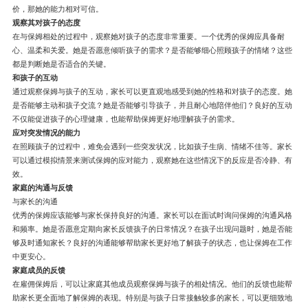
价，那她的能力相对可信。
观察其对孩子的态度
在与保姆相处的过程中，观察她对孩子的态度非常重要。一个优秀的保姆应具备耐
心、温柔和关爱。她是否愿意倾听孩子的需求？是否能够细心照顾孩子的情绪？这些
都是判断她是否适合的关键。
和孩子的互动
通过观察保姆与孩子的互动，家长可以更直观地感受到她的性格和对孩子的态度。她
是否能够主动和孩子交流？她是否能够引导孩子，并且耐心地陪伴他们？良好的互动
不仅能促进孩子的心理健康，也能帮助保姆更好地理解孩子的需求。
应对突发情况的能力
在照顾孩子的过程中，难免会遇到一些突发状况，比如孩子生病、情绪不佳等。家长
可以通过模拟情景来测试保姆的应对能力，观察她在这些情况下的反应是否冷静、有
效。
家庭的沟通与反馈
与家长的沟通
优秀的保姆应该能够与家长保持良好的沟通。家长可以在面试时询问保姆的沟通风格
和频率。她是否愿意定期向家长反馈孩子的日常情况？在孩子出现问题时，她是否能
够及时通知家长？良好的沟通能够帮助家长更好地了解孩子的状态，也让保姆在工作
中更安心。
家庭成员的反馈
在雇佣保姆后，可以让家庭其他成员观察保姆与孩子的相处情况。他们的反馈也能帮
助家长更全面地了解保姆的表现。特别是与孩子日常接触较多的家长，可以更细致地