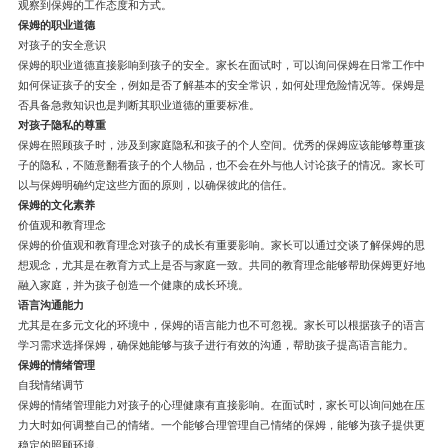
观察到保姆的工作态度和方式。
保姆的职业道德
对孩子的安全意识
保姆的职业道德直接影响到孩子的安全。家长在面试时，可以询问保姆在日常工作中
如何保证孩子的安全，例如是否了解基本的安全常识，如何处理危险情况等。保姆是
否具备急救知识也是判断其职业道德的重要标准。
对孩子隐私的尊重
保姆在照顾孩子时，涉及到家庭隐私和孩子的个人空间。优秀的保姆应该能够尊重孩
子的隐私，不随意翻看孩子的个人物品，也不会在外与他人讨论孩子的情况。家长可
以与保姆明确约定这些方面的原则，以确保彼此的信任。
保姆的文化素养
价值观和教育理念
保姆的价值观和教育理念对孩子的成长有重要影响。家长可以通过交谈了解保姆的思
想观念，尤其是在教育方式上是否与家庭一致。共同的教育理念能够帮助保姆更好地
融入家庭，并为孩子创造一个健康的成长环境。
语言沟通能力
尤其是在多元文化的环境中，保姆的语言能力也不可忽视。家长可以根据孩子的语言
学习需求选择保姆，确保她能够与孩子进行有效的沟通，帮助孩子提高语言能力。
保姆的情绪管理
自我情绪调节
保姆的情绪管理能力对孩子的心理健康有直接影响。在面试时，家长可以询问她在压
力大时如何调整自己的情绪。一个能够合理管理自己情绪的保姆，能够为孩子提供更
稳定的照顾环境。