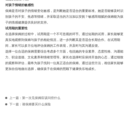
对孩子情绪的敏感性
保姆是否对孩子的情绪变化敏感，是判断她是否适合的重要标准。她是否能够及时识
别孩子的不安、焦虑等情绪，并采取适当的方法加以安抚？敏感而细腻的保姆能为孩
子的情感健康提供良好的支持。
试用期的重要性
在选择保姆的过程中，试用期是一个不可忽视的环节。通过短期的试用，家长能够更
真实地观察到保姆与孩子的相处情况，进一步判断其是否适合长期合作。在试用期
间，家长可以多方位地评估保姆的工作表现，并及时与其沟通反馈。
选择一位合适的保姆需要综合考虑多个方面，包括她的专业素养、态度性格、沟通能
力、职业道德、文化素养和情绪管理等。家长在选择时应保持开放的心态，通过细致
的观察和评估，最终为孩子找到一位真正适合的保姆。通过这些方法，相信家长能够
更加自信地做出选择，确保孩子在保姆的照顾下健康快乐地成长。
上一篇：
第一次见保姆应该问些什么
下一篇：
请保姆要买什么保险