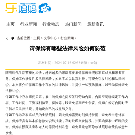
主页
行业新闻
行业动态
热门新闻
最新资讯
当前位置：
主页
>
文章中心
>
行业新闻
>
请保姆有哪些法律风险如何防范
发布时间：2024-07-16 02:38
来源：未知
随着现代生活节奏的加快，越来越多的家庭需要雇佣保姆来照顾家庭成员和家务事
务。保姆工作涉及许多法律风险，如果不加以认真对待，可能会引发纠纷和法律纠
纷。本文将介绍保姆工作中存在的法律风险，并提供一些预防措施，以帮助保姆避免
法律纠纷。
保姆工作中存在雇佣关系，雇主与保姆之间应签订劳动合同。合同应明确规定工作内
容、工作时间、工资福利待遇、保险等，以避免后期产生争议。保姆在签订合同时应
了解相关法律法规，并知晓自己的权益和义务。
保姆工作涉及家庭成员的生活照料，因此保姆需要时刻保持警惕，避免发生意外事
故。保姆应具备基本的急救知识和技能，及时处理突发情况，并要确保家中环境的安
全。保姆在照顾儿童和老人时需要特别注意，避免因疏忽而导致被照顾者受伤或意外
发生。