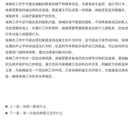
保姆在工作中可能会接触到家庭的财产和财务信息。为避免发生盗窃、侵占等行为，
保姆需要保持诚信和职业道德。家庭雇主可以采取一些措施，例如安装监控摄像头、
保险柜等，以保护家庭财产的安全。
保姆工作中还可能涉及到隐私问题。保姆应保守家庭的隐私，不得将家庭成员的私人
信息泄露给他人。在履行工作职责时，保姆需要尊重家庭成员的个人隐私权，切勿进
行非法侵入或窥视行为。
保姆在工作中可能会受到家庭成员或雇主的不当对待，这可能会引发劳动纠纷。保姆
在遇到不公平对待或违法行为时，应及时寻求帮助并保护自己的权益。可以咨询劳动
监察部门或聘请律师，通过法律途径解决纠纷。
保姆工作中存在一定的法律风险，保姆需要具备相关的法律常识和职业道德，避免触
犯法律并保护自己的权益。雇主也应与保姆建立良好的合作关系，明确双方的权益和
义务，为保姆提供一个良好的工作环境。只有保姆和雇主共同努力，才能避免法律风
险，确保保姆工作的安全和稳定。
上一篇：
保姆一般做什么
下一篇：
第一次做保姆要注意些什么