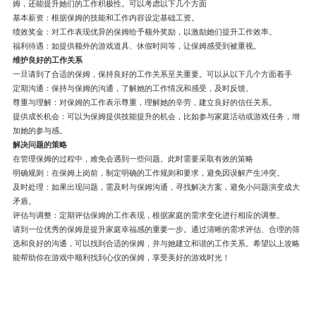
姆，还能提升她们的工作积极性。可以考虑以下几个方面
基本薪资：根据保姆的技能和工作内容设定基础工资。
绩效奖金：对工作表现优异的保姆给予额外奖励，以激励她们提升工作效率。
福利待遇：如提供额外的游戏道具、休假时间等，让保姆感受到被重视。
维护良好的工作关系
一旦请到了合适的保姆，保持良好的工作关系至关重要。可以从以下几个方面着手
定期沟通：保持与保姆的沟通，了解她的工作情况和感受，及时反馈。
尊重与理解：对保姆的工作表示尊重，理解她的辛劳，建立良好的信任关系。
提供成长机会：可以为保姆提供技能提升的机会，比如参与家庭活动或游戏任务，增
加她的参与感。
解决问题的策略
在管理保姆的过程中，难免会遇到一些问题。此时需要采取有效的策略
明确规则：在保姆上岗前，制定明确的工作规则和要求，避免因误解产生冲突。
及时处理：如果出现问题，需及时与保姆沟通，寻找解决方案，避免小问题演变成大
矛盾。
评估与调整：定期评估保姆的工作表现，根据家庭的需求变化进行相应的调整。
请到一位优秀的保姆是提升家庭幸福感的重要一步。通过清晰的需求评估、合理的筛
选和良好的沟通，可以找到合适的保姆，并与她建立和谐的工作关系。希望以上攻略
能帮助你在游戏中顺利找到心仪的保姆，享受美好的游戏时光！