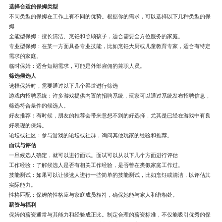
选择合适的保姆类型
不同类型的保姆在工作上有不同的优势。根据你的需求，可以选择以下几种类型的保
姆
全能型保姆：擅长清洁、烹饪和照顾孩子，适合需要全方位服务的家庭。
专业型保姆：在某一方面具备专业技能，比如烹饪大厨或儿童教育专家，适合有特定
需求的家庭。
临时保姆：适合短期需求，可能是外部雇佣的兼职人员。
筛选候选人
选择保姆时，需要通过以下几个渠道进行筛选
游戏内招聘系统：许多游戏提供内置的招聘系统，玩家可以通过系统发布招聘信息，
筛选符合条件的候选人。
好友推荐：有时候，朋友的推荐会带来意想不到的好选择，尤其是已经在游戏中有良
好表现的保姆。
论坛或社区：参与游戏的论坛或社群，询问其他玩家的经验和推荐。
面试与评估
一旦候选人确定，就可以进行面试。面试可以从以下几个方面进行评估
工作经验：了解候选人是否有相关工作经验，是否曾在类似家庭工作过。
技能测试：如果可以让候选人进行一些简单的技能测试，比如烹饪或清洁，以评估其
实际能力。
性格匹配：保姆的性格应与家庭成员相符，确保她能与家人和谐相处。
薪资与福利
保姆的薪资通常与其能力和经验成正比。制定合理的薪资标准，不仅能吸引优秀的保