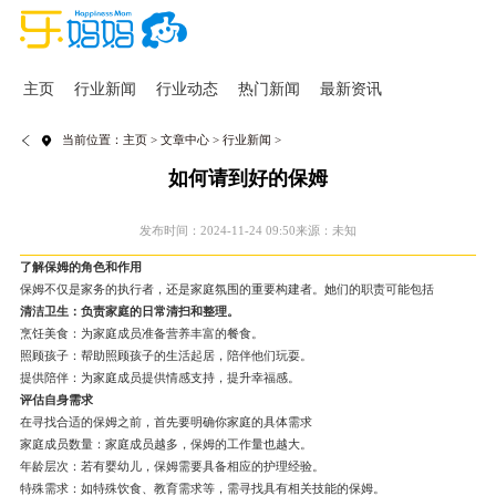
主页
行业新闻
行业动态
热门新闻
最新资讯
当前位置：
主页
>
文章中心
>
行业新闻
>
如何请到好的保姆
发布时间：2024-11-24 09:50
来源：未知
了解保姆的角色和作用
保姆不仅是家务的执行者，还是家庭氛围的重要构建者。她们的职责可能包括
清洁卫生：负责家庭的日常清扫和整理。
烹饪美食：为家庭成员准备营养丰富的餐食。
照顾孩子：帮助照顾孩子的生活起居，陪伴他们玩耍。
提供陪伴：为家庭成员提供情感支持，提升幸福感。
评估自身需求
在寻找合适的保姆之前，首先要明确你家庭的具体需求
家庭成员数量：家庭成员越多，保姆的工作量也越大。
年龄层次：若有婴幼儿，保姆需要具备相应的护理经验。
特殊需求：如特殊饮食、教育需求等，需寻找具有相关技能的保姆。