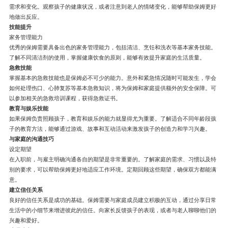
需求和变化。观察孩子的健康状况，或者注意到老人的情绪变化，能够帮助保姆更好
地做出反应。
技能提升
家务管理能力
优秀的保姆需要具备出色的家务管理能力，包括清洁、烹饪和洗衣等基本家务技能。
了解不同清洁剂的使用，掌握健康饮食的原则，能够有效提升家庭的生活质量。
急救技能
掌握基本的急救技能也是保姆必不可少的能力。意外和紧急情况随时可能发生，学会
如何处理伤口、心肺复苏等基本急救知识，将为保姆和家庭提供额外的安全保障。可
以参加相关的急救培训课程，获得急救证书。
教育与娱乐技能
如果保姆负责照顾孩子，教育和娱乐的能力就显得尤为重要。了解适合不同年龄段孩
子的教育方法，能够通过游戏、故事和互动活动来激发孩子的创造力和学习兴趣。
与家庭的沟通技巧
设定期望
在入职前，与雇主明确沟通各自的期望是非常重要的。了解家庭的需求、习惯以及特
别的要求，可以帮助保姆更好地适应工作环境。定期回顾这些期望，确保双方都能满
意。
建立信任关系
良好的信任关系是成功的基础。保姆需要与家庭成员建立积极的互动，通过分享日常
生活中的小细节来增进彼此的信任。向家长反馈孩子的表现，或者与老人聊聊他们的
兴趣和爱好。