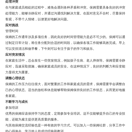
处理冲突
在与家庭成员相处的过程中，难免会遇到各种矛盾和冲突。保姆需要具备良好的冲突
处理能力，能够冷静应对，并通过沟通找到解决方案。在面对意见不合时，尽量保持
客观，不带个人情绪，以便更好地解决问题。
应对挑战
管理时间
保姆的工作通常涉及多项任务，因此良好的时间管理能力是必不可少的。保姆可以通
过制定日常计划，将任务分配到合适的时间段，以确保各项工作能够高效完成。早上
可以安排清洁和做早餐，下午则可以专注于孩子的学习和娱乐。
应对突发情况
在家庭生活中，总会发生一些突发情况，例如孩子生病、老人摔倒等。保姆需要冷静
应对，迅速采取措施，确保家庭成员的安全。在这种情况下，良好的判断力和应变能
力显得尤为重要。
调整心理状态
保姆的工作压力往往很大，面对繁重的工作和家庭成员的需求，保姆需要学会调整自
己的心理状态。适当的放松和休息能够帮助保姆保持良好的工作状态，从而更好地服
务家庭。
不断学习与成长
参加培训
优秀的保姆应该保持学习的态度，定期参加专业培训。这不仅能够提升自己的专业技
能，还能为雇主提供更高质量的服务。
与其他保姆交流经验也是一种有效的学习方式。可以加入一些保姆社群，分享工作中
的心得体会，学习他人的成功经验和教训。