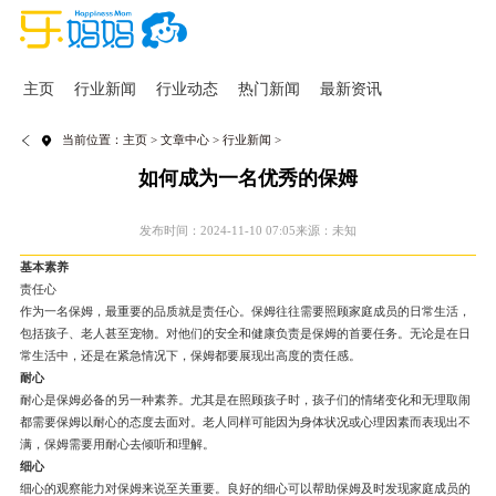
主页
行业新闻
行业动态
热门新闻
最新资讯
当前位置：
主页
>
文章中心
>
行业新闻
>
如何成为一名优秀的保姆
发布时间：2024-11-10 07:05
来源：未知
基本素养
责任心
作为一名保姆，最重要的品质就是责任心。保姆往往需要照顾家庭成员的日常生活，
包括孩子、老人甚至宠物。对他们的安全和健康负责是保姆的首要任务。无论是在日
常生活中，还是在紧急情况下，保姆都要展现出高度的责任感。
耐心
耐心是保姆必备的另一种素养。尤其是在照顾孩子时，孩子们的情绪变化和无理取闹
都需要保姆以耐心的态度去面对。老人同样可能因为身体状况或心理因素而表现出不
满，保姆需要用耐心去倾听和理解。
细心
细心的观察能力对保姆来说至关重要。良好的细心可以帮助保姆及时发现家庭成员的